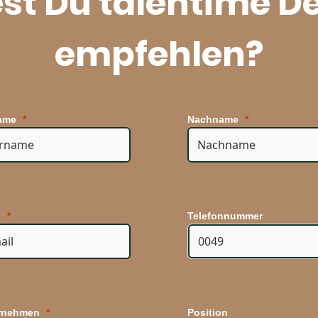
st Du talentime De
empfehlen?
ame
Nachname
l
Telefonnummer
rnehmen
Position