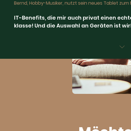
Bernd, Hobby-Musiker, nutzt sein neues Tablet zum
IT-Benefits, die mir auch privat einen ech
klasse! Und die Auswahl an Geräten ist wir
Stephanie, Pendlerin, kann unterwegs ganz in ihre
Da ich so viel weniger für mein neues Sma
gleich noch passende Kopfhörer gegönnt
Niklas, Hobby-Sportler, joggt am liebsten mit seine
Weniger Elektroschrott in der der Schubl
Klimaschutzprojekte unterstützt. So profit
Umwelt!