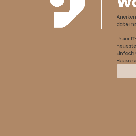
Wa
Anerken
dabei n
Unser I
neueste
Einfach 
Hause un