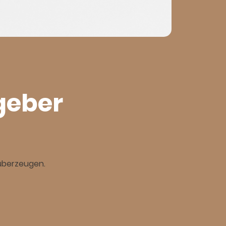
tgeber
 überzeugen.