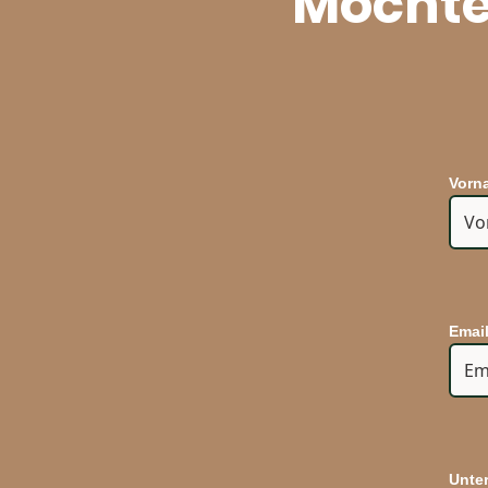
Möchte
Vorn
Emai
Unte