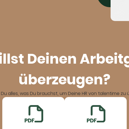
llst Deinen Arbei
überzeugen?
t Du alles, was Du brauchst, um Deine HR von talentime zu