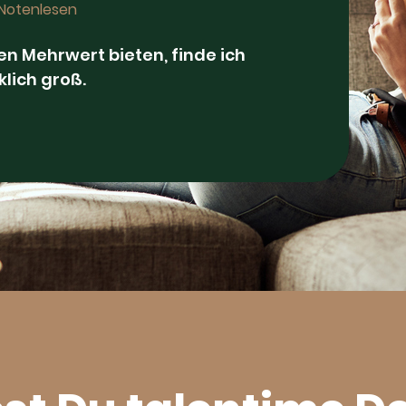
 Notenlesen
ten Mehrwert bieten, finde ich
klich groß.
n Podcast abtauchen
rtphone bezahlt habe, habe ich mir
m neuen Fitness-Tracker
ade und dazu ein Programm das
iere nicht nur ich, sondern auch die